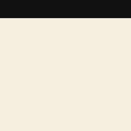
吉祥坊APP手机吉祥坊WELLBET【访问sm
坊官方网
吉祥坊
到乌迪