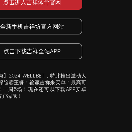
点击进入吉祥体育官网
全新手机吉祥坊官方网站
点击下载吉祥全站APP
】2024 WELLBET，特此推出激动人
保险霸王餐！输赢吉祥来买单！最高可
元！一周5场！现在还可以下载APP安卓
版客户端哦！