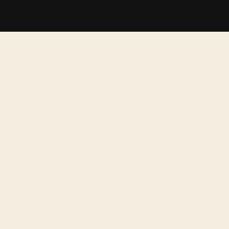
世界杯2022赛程时间表
吉祥体育APP
Search
米尼翁听
的“猴子