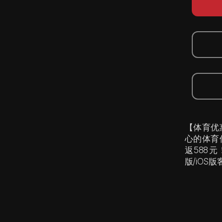
【体育优惠
心的体育
返588
版/iOS