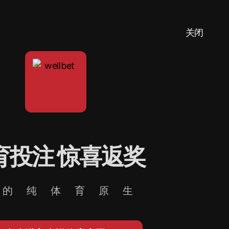
关闭
育投注 惊喜返奖
业的纯体育原生