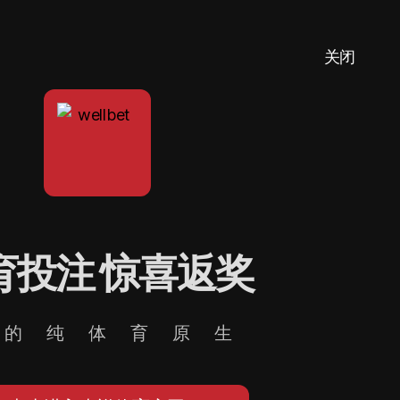
关闭
育投注 惊喜返奖
业的纯体育原生