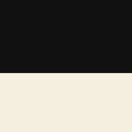
世界杯2022赛程时间表
吉祥体育APP
Search