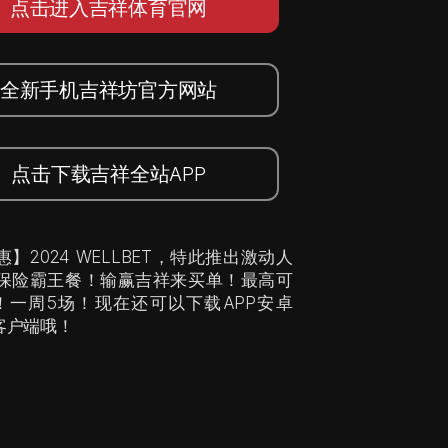
点击进入吉祥体育官网
全新手机吉祥坊官方网站
点击下载吉祥全站APP
】2024 WELLBET，特此推出激动人
保险霸王餐！输赢吉祥来买单！最高可
元！一周5场！现在还可以下载APP安卓
版客户端哦！