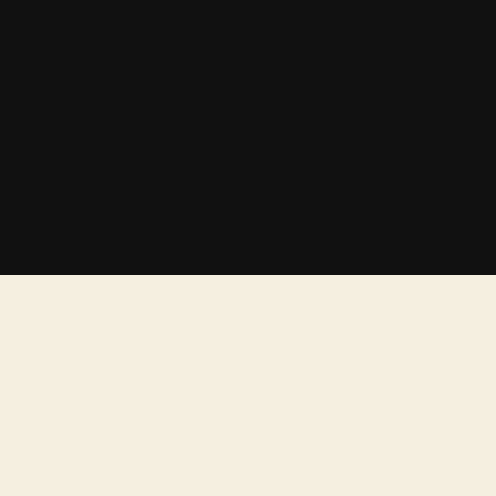
吉祥坊APP手机吉祥坊WELLBET【访问sm
坊官方网