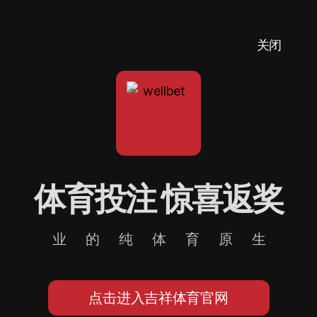
关闭
体育投注 惊喜返奖
业的纯体育原生
点击进入吉祥体育官网