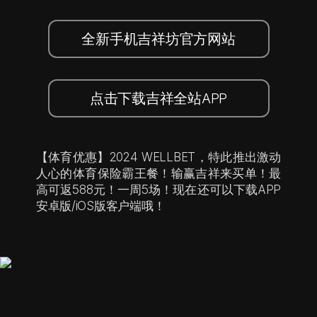
全新手机吉祥坊官方网站
点击下载吉祥全站APP
【体育优惠】2024 WELLBET，特此推出激动
人心的体育保险霸王餐！输赢吉祥来买单！最
高可返588元！一周5场！现在还可以下载APP
安卓版/iOS版客户端哦！