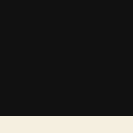
吉祥坊APP手机吉祥坊