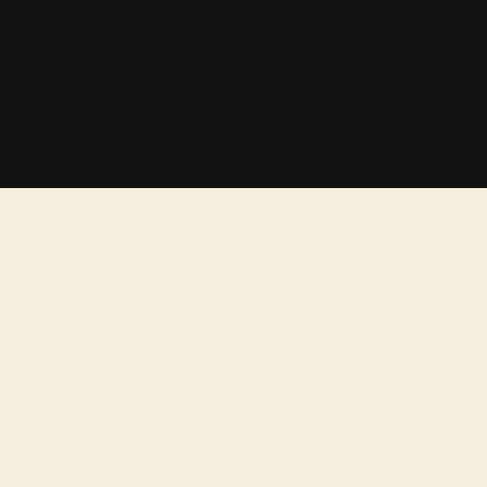
artjxf.com】吉祥
Nothing Found