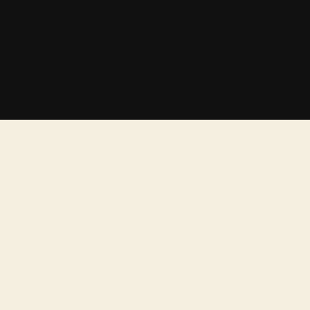
世界杯2022赛程时间表
吉祥体育APP
Search