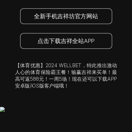
全新手机吉祥坊官方网站
点击下载吉祥全站APP
【体育优惠】2024 WELLBET，特此推出激动
人心的体育保险霸王餐！输赢吉祥来买单！最
高可返588元！一周5场！现在还可以下载APP
安卓版/iOS版客户端哦！