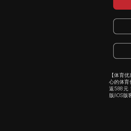
【体育优惠
心的体育
返588
版/iOS