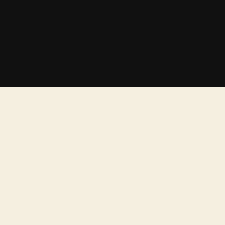
吉祥坊APP手机吉祥坊WELLBET【访问sm
坊官方网