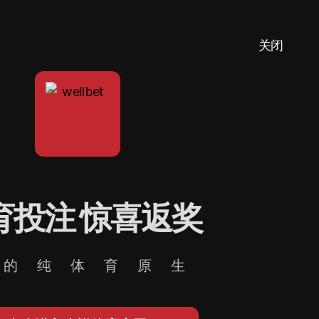
关闭
育投注 惊喜返奖
业的纯体育原生