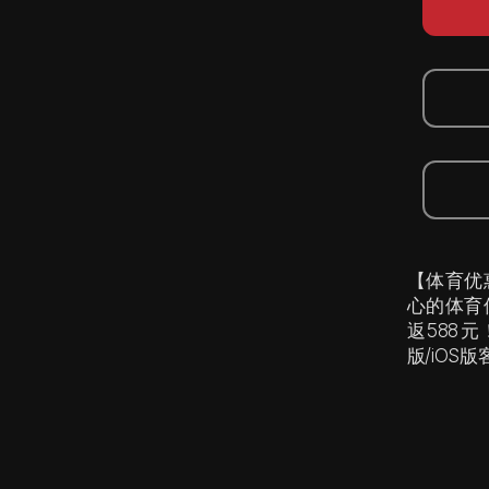
【体育优惠
心的体育
返588
版/iOS