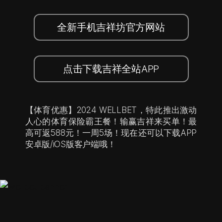
全新手机吉祥坊官方网站
点击下载吉祥全站APP
【体育优惠】2024 WELLBET，特此推出激动
人心的体育保险霸王餐！输赢吉祥来买单！最
高可返588元！一周5场！现在还可以下载APP
安卓版/iOS版客户端哦！