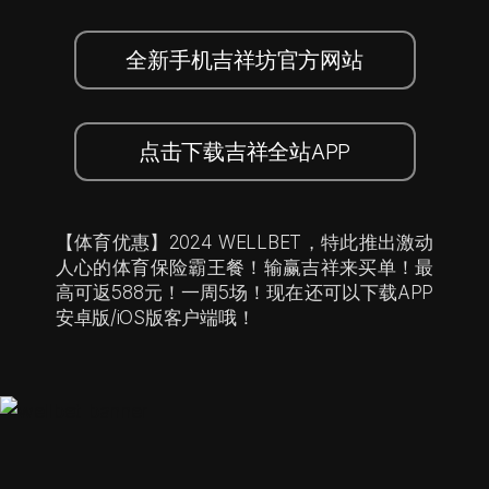
全新手机吉祥坊官方网站
点击下载吉祥全站APP
【体育优惠】2024 WELLBET，特此推出激动
人心的体育保险霸王餐！输赢吉祥来买单！最
高可返588元！一周5场！现在还可以下载APP
安卓版/iOS版客户端哦！