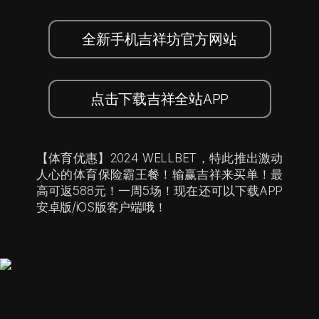
全新手机吉祥坊官方网站
点击下载吉祥全站APP
【体育优惠】2024 WELLBET，特此推出激动
人心的体育保险霸王餐！输赢吉祥来买单！最
高可返588元！一周5场！现在还可以下载APP
安卓版/iOS版客户端哦！