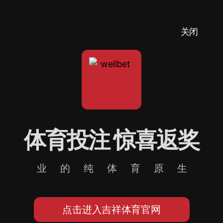
关闭
体育投注 惊喜返奖
业的纯体育原生
点击进入吉祥体育官网