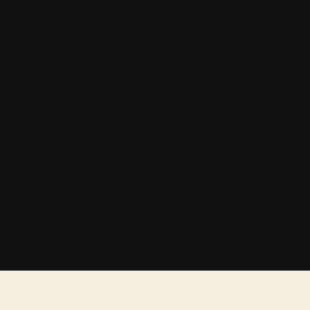
吉祥坊APP手机吉祥坊