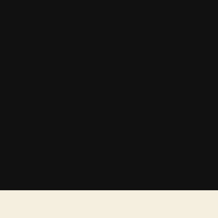
吉祥坊APP手机吉祥坊