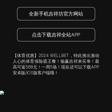
全新手机吉祥坊官方网站
点击下载吉祥全站APP
【体育优惠】2024 WELLBET，特此推出激动
人心的体育保险霸王餐！输赢吉祥来买单！最
高可返588元！一周5场！现在还可以下载APP
安卓版/iOS版客户端哦！