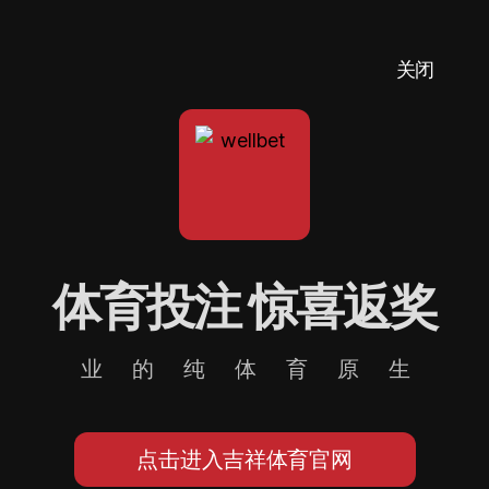
关闭
体育投注 惊喜返奖
业的纯体育原生
点击进入吉祥体育官网