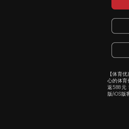
【体育优惠
心的体育
返588
版/iOS