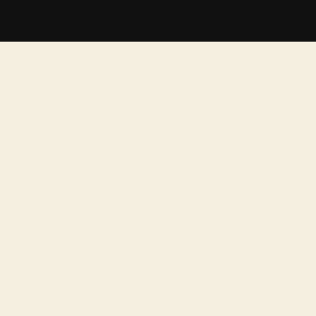
世界杯2022赛程时间表
吉祥体育APP
Search