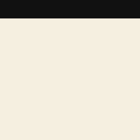
吉祥坊APP手机吉祥坊WELLBET【访问sm
坊官方网