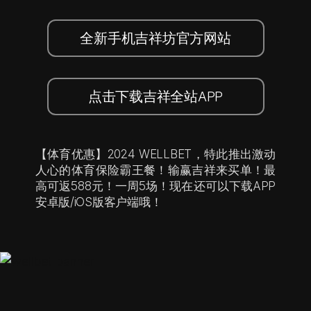
全新手机吉祥坊官方网站
点击下载吉祥全站APP
【体育优惠】2024 WELLBET，特此推出激动
人心的体育保险霸王餐！输赢吉祥来买单！最
高可返588元！一周5场！现在还可以下载APP
安卓版/iOS版客户端哦！