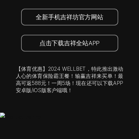
全新手机吉祥坊官方网站
点击下载吉祥全站APP
【体育优惠】2024 WELLBET，特此推出激动
人心的体育保险霸王餐！输赢吉祥来买单！最
高可返588元！一周5场！现在还可以下载APP
安卓版/iOS版客户端哦！