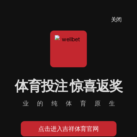
关闭
体育投注 惊喜返奖
业的纯体育原生
点击进入吉祥体育官网