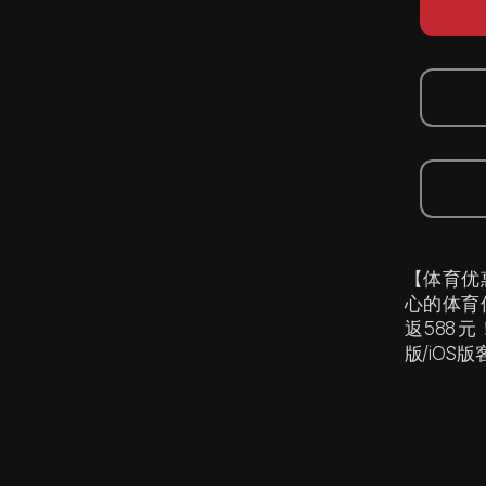
【体育优惠
心的体育
返588
版/iOS