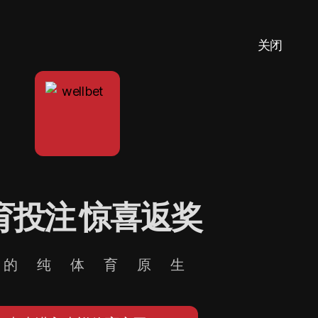
关闭
育投注 惊喜返奖
业的纯体育原生