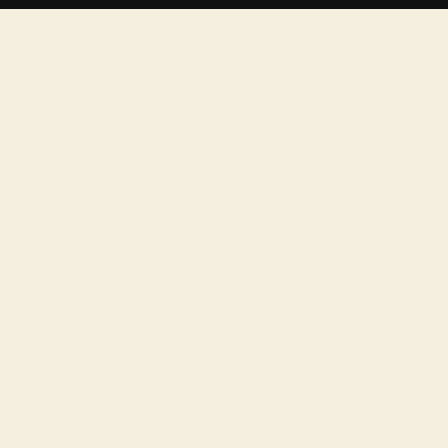
世界杯2022赛程时间表
吉祥体育APP
Search