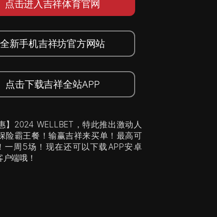
点击进入吉祥体育官网
全新手机吉祥坊官方网站
点击下载吉祥全站APP
】2024 WELLBET，特此推出激动人
保险霸王餐！输赢吉祥来买单！最高可
元！一周5场！现在还可以下载APP安卓
版客户端哦！