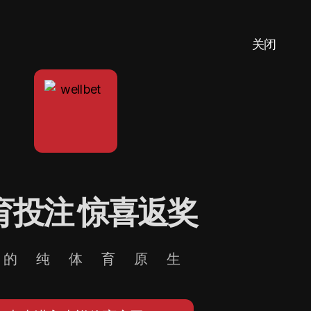
关闭
育投注 惊喜返奖
业的纯体育原生