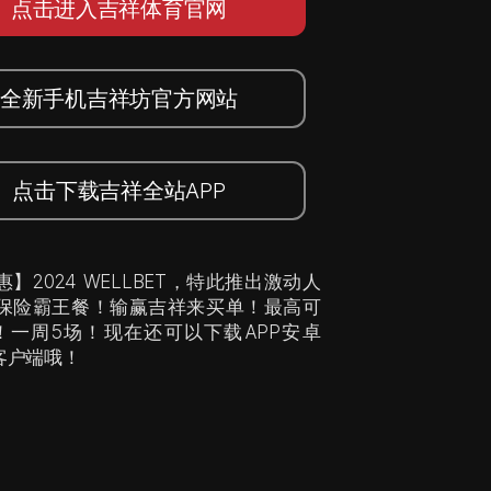
点击进入吉祥体育官网
全新手机吉祥坊官方网站
点击下载吉祥全站APP
】2024 WELLBET，特此推出激动人
保险霸王餐！输赢吉祥来买单！最高可
元！一周5场！现在还可以下载APP安卓
版客户端哦！