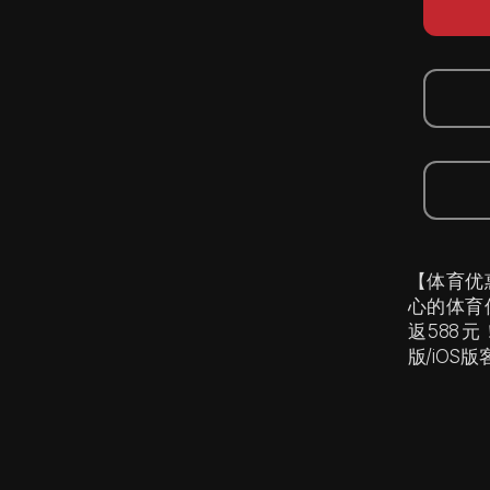
【体育优惠
心的体育
返588
版/iOS