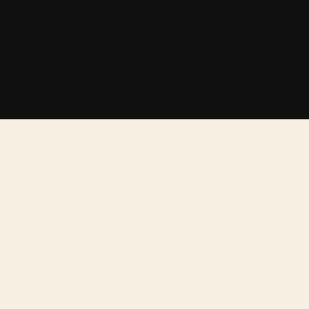
吉祥坊APP手机吉祥坊WELLBET【访问sm
坊官方网