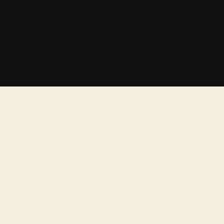
世界杯2022赛程时间表
吉祥体育APP
Search