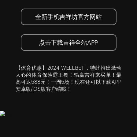
全新手机吉祥坊官方网站
点击下载吉祥全站APP
【体育优惠】2024 WELLBET，特此推出激动
人心的体育保险霸王餐！输赢吉祥来买单！最
高可返588元！一周5场！现在还可以下载APP
安卓版/iOS版客户端哦！