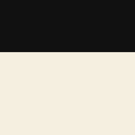
artjxf.com】吉祥
Nothing Found