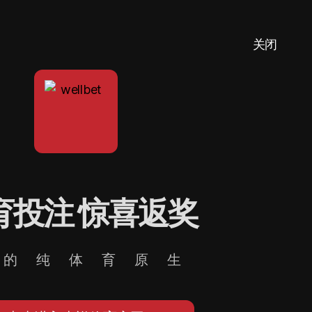
关闭
育投注 惊喜返奖
业的纯体育原生