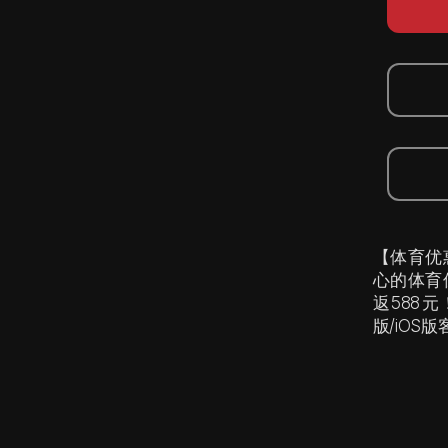
【体育优惠
心的体育
返588
版/iOS