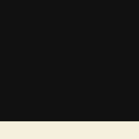
吉祥坊APP手机吉祥坊