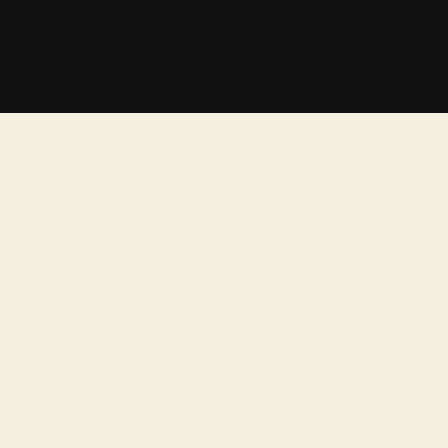
artjxf.com】吉祥
Tag:
卡佩罗，