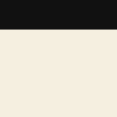
世界杯2022赛程时间表
吉祥体育APP
Search