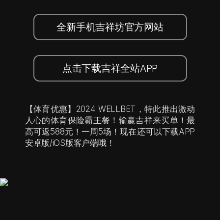
全新手机吉祥坊官方网站
点击下载吉祥全站APP
【体育优惠】2024 WELLBET，特此推出激动
人心的体育保险霸王餐！输赢吉祥来买单！最
高可返588元！一周5场！现在还可以下载APP
安卓版/iOS版客户端哦！